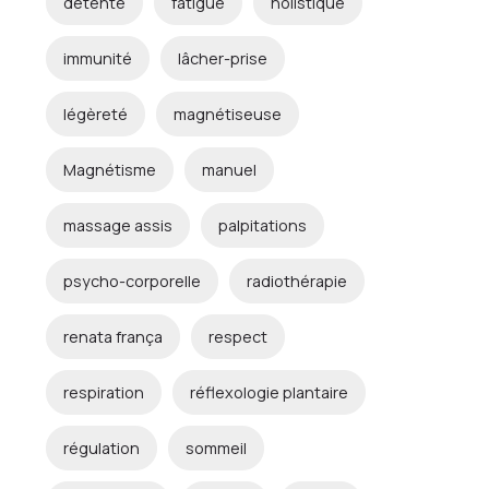
détente
fatigue
holistique
immunité
lâcher-prise
légèreté
magnétiseuse
Magnétisme
manuel
massage assis
palpitations
psycho-corporelle
radiothérapie
renata frança
respect
respiration
réflexologie plantaire
régulation
sommeil