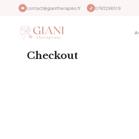
contact@gianitherapies.fr
0783296519
A
Checkout