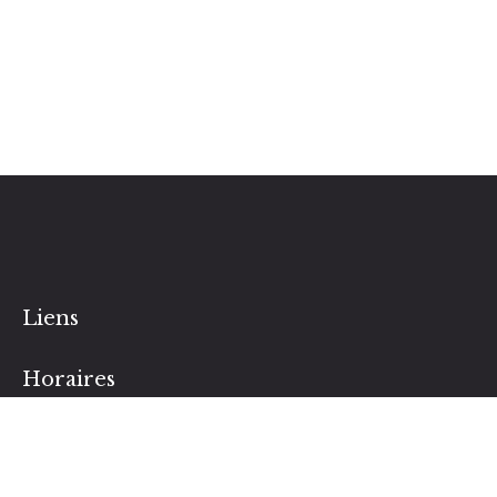
Liens
Horaires
Lundi au Samedi : 8:30 – 20:00
Contactez nous pour toutes demandes d’informations
ou prise de rendez-vous