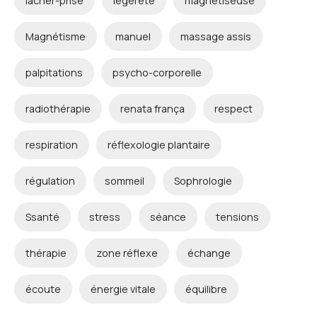
lâcher-prise
légèreté
magnétiseuse
Magnétisme
manuel
massage assis
palpitations
psycho-corporelle
radiothérapie
renata frança
respect
respiration
réflexologie plantaire
régulation
sommeil
Sophrologie
Ssanté
stress
séance
tensions
thérapie
zone réflexe
échange
écoute
énergie vitale
équilibre