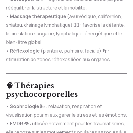
rééquilibrer la structure et la mobilité.
•
Massage thérapeutique
(ayurvédique, californien,
shiatsu, drainage lymphatique) 💆‍♀️ : favorise la détente,
la circulation sanguine, lymphatique, énergétique et le
bien-être global.
•
Réflexologie
(plantaire, palmaire, faciale) 👣 :
stimulation de zones réflexes liées aux organes.
🧠 Thérapies
psychocorporelles
•
Sophrologie
🌬️ : relaxation, respiration et
visualisation pour mieux gérer le stress et les émotions.
•
EMDR
👁️ : utilisée notamment pour les traumatismes,
elle repose sur les mouvements oculaires associés à la